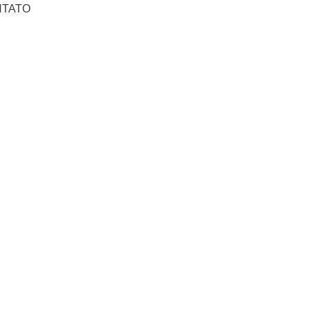
TATO
025